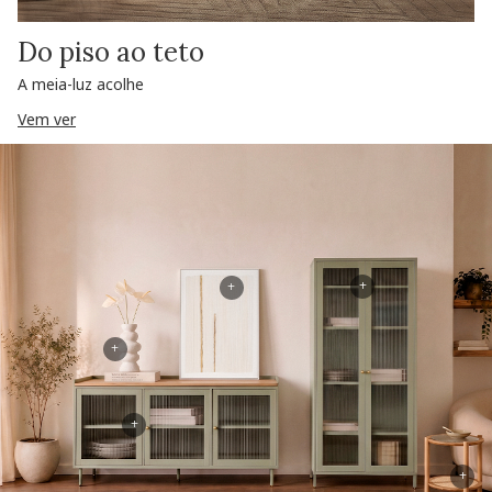
Do piso ao teto
A meia-luz acolhe
Vem ver
+
+
+
+
+