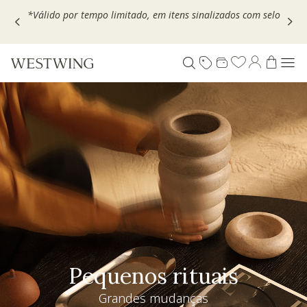
Escolha seu VOUCHER e ganhe até 30% OFF*: use
MOVEL30,
TEXTIL30 OU DECOR20
Pequenos rituais
Grandes mudanças