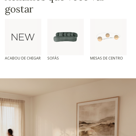
gostar
ACABOU DE CHEGAR
SOFÁS
MESAS DE CENTRO
T