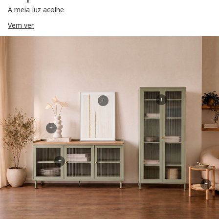
A meia-luz acolhe
Vem ver
+
+
+
+
+