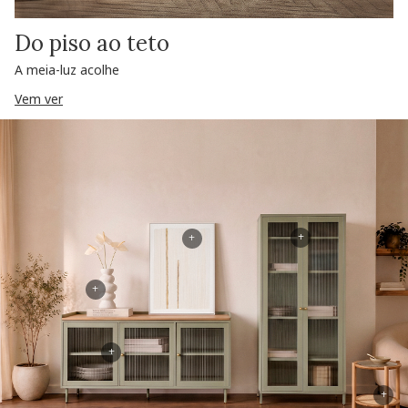
Do piso ao teto
A meia-luz acolhe
Vem ver
+
+
+
+
+