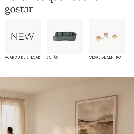
gostar
ACABOU DE CHEGAR
SOFÁS
MESAS DE CENTRO
T