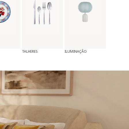
TALHERES
ILUMINAÇÃO
ALMOFADAS