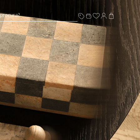
 procura?
s