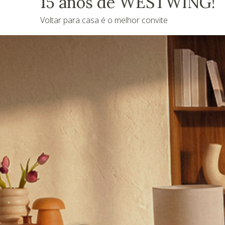
15 anos de WESTWING!
Voltar para casa é o melhor convite