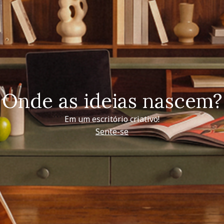
Onde as ideias nascem?
Em um escritório criativo!
Sente-se