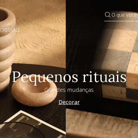
O que você
DORES
SALE
Especial Dia dos Pai
Westwing + @_nathaliacandelaria
Vem ver