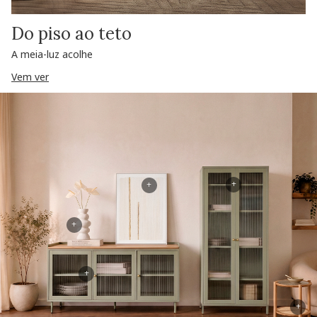
Do piso ao teto
A meia-luz acolhe
Vem ver
+
+
+
+
+