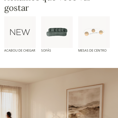
gostar
ACABOU DE CHEGAR
SOFÁS
MESAS DE CENTRO
T