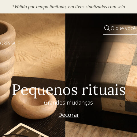
*Válido por tempo limitado, em itens sinalizados com se
O que você
DORES
SALE
Pequenos rituais
Grandes mudanças
Decorar