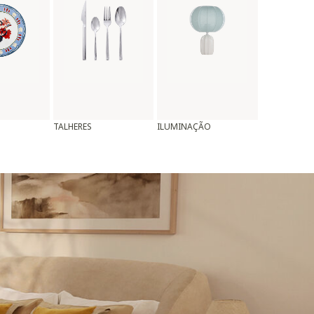
TALHERES
ILUMINAÇÃO
ALMOFADAS