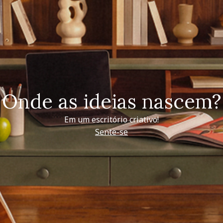
Onde as ideias nascem?
Em um escritório criativo!
Sente-se