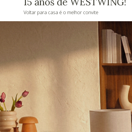
15 anos de WESTWING!
Voltar para casa é o melhor convite