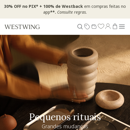
30% OFF no PIX* + 100% de Westback
em compras feitas no
app
**.
Consulte regras.
Pequenos rituais
Grandes mudanças