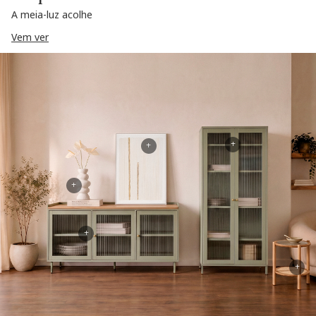
A meia-luz acolhe
Vem ver
+
+
+
+
+