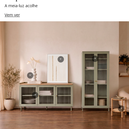
A meia-luz acolhe
Vem ver
+
+
+
+
+