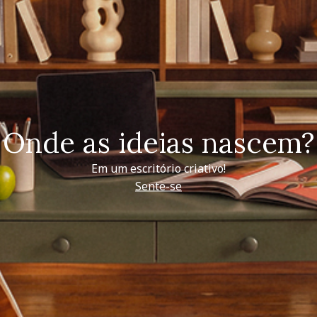
Onde as ideias nascem?
Em um escritório criativo!
Sente-se