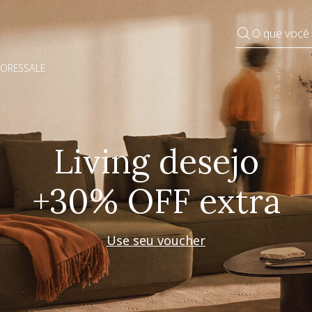
O que você
DORES
SALE
Pequenos rituais
Grandes mudanças
Decorar