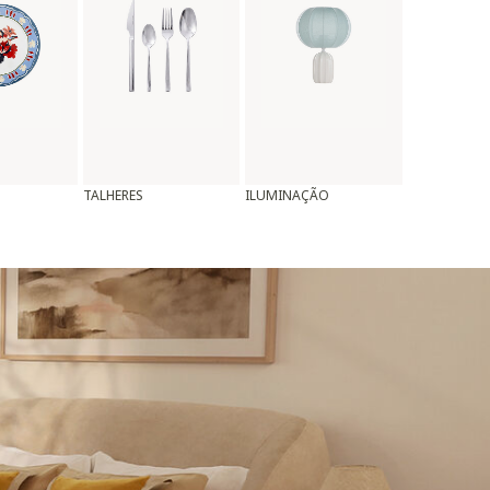
TALHERES
ILUMINAÇÃO
ALMOFADAS