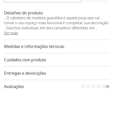
Detalhes do produto
- O cabideiro de madeira guaratiba é aquela peça que vai
tornar o seu espaço mais funcional e completar sua decoração;
- Ganchos individuais em dois tamanhos diferentes em
madeira para você soltar a criatividade e montar várias
Ver mais
composições;
- As bolsas e casacos não vão se pendurar sozinhas!
Medidas e informações técnicas
Cuidados com produto
Entregas e devoluções
Avaliações
(0)
0 out of 5 Custo