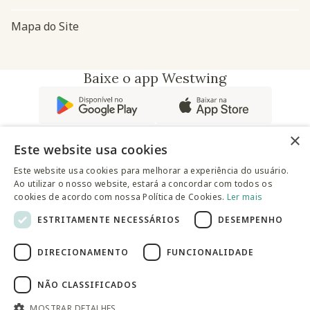
Mapa do Site
Baixe o app Westwing
×
Este website usa cookies
Este website usa cookies para melhorar a experiência do usuário.
Ao utilizar o nosso website, estará a concordar com todos os
@westwingbr
cookies de acordo com nossa Política de Cookies.
Ler mais
ESTRITAMENTE NECESSÁRIOS
DESEMPENHO
Somos uma empresa certificada
DIRECIONAMENTO
FUNCIONALIDADE
© 2025 Westwing Comércio Varejista S.A WESTWING
COMÉRCIO VAREJISTA S.A CNPJ: 14.776.142/0001-50 Endereço:
Av. Queiroz Filho, 1700 - Torre A 5° andar - Vila Hamburguesa -
NÃO CLASSIFICADOS
São Paulo
MOSTRAR DETALHES