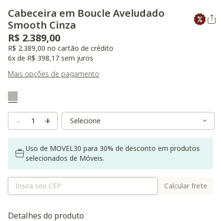
Cabeceira em Boucle Aveludado
Smooth Cinza
R$ 2.389,00
R$ 2.389,00 no cartão de crédito
6x de R$ 398,17 sem juros
Mais opções de pagamento
Variant Real Color
Selected
Variant Size
Variant Size
-
+
Uso de MOVEL30 para 30% de desconto em produtos
selecionados de Móveis.
Calcular frete
Detalhes do produto