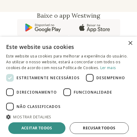
Baixe o app Westwing
×
Este website usa cookies
Este website usa cookies para melhorar a experiência do usuário.
Ao utilizar o nosso website, estará a concordar com todos os
@westwingbr
cookies de acordo com nossa Política de Cookies.
Ler mais
ESTRITAMENTE NECESSÁRIOS
DESEMPENHO
Somos uma empresa certificada
DIRECIONAMENTO
FUNCIONALIDADE
© 2025 Westwing Comércio Varejista S.A WESTWING
COMÉRCIO VAREJISTA S.A CNPJ: 14.776.142/0001-50 Endereço:
Av. Queiroz Filho, 1700 - Torre A 5° andar - Vila Hamburguesa -
NÃO CLASSIFICADOS
São Paulo
MOSTRAR DETALHES
Adicionar à sacola
ACEITAR TODOS
RECUSAR TODOS