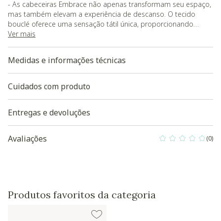
- As cabeceiras Embrace não apenas transformam seu espaço,
mas também elevam a experiência de descanso. O tecido
bouclé oferece uma sensação tátil única, proporcionando
conforto visual e uma experiência sensorial agradável. Escolha
Ver mais
entre as seis cores, cada uma trazendo um toque de estilo
único ao ambiente, personalizando sua cabeceira de acordo
Medidas e informações técnicas
com o seu gosto e preferência
A largura total da cabeceira é 106cm e a largura interna para
encaixe da cama é 92cm
Cuidados com produto
- Garantia do fornecedor de 90 dias contra defeitos de
fabricação;
Entregas e devoluções
- O produto será entregue montado. de içamento de móveis
a target="_blank" href="https://br-ww-
Avaliações
(0)
0 out of 5 Custo
ftp.s3.amazonaws.com/blocos_3d/WE292CP04KZNWW-
1804088.skp">Baixe aqui a modelagem 3D do produto
Produtos favoritos da categoria