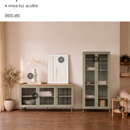
A meia-luz acolhe
Vem ver
+
+
+
+
+