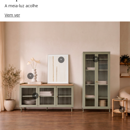
A meia-luz acolhe
Vem ver
+
+
+
+
+