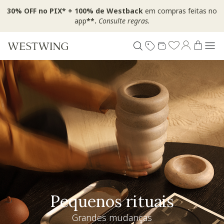
30% OFF no PIX* + 100% de Westback
em compras feitas no
app
**.
Consulte regras.
Pequenos rituais
Grandes mudanças