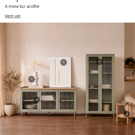
A meia-luz acolhe
Vem ver
+
+
+
+
+