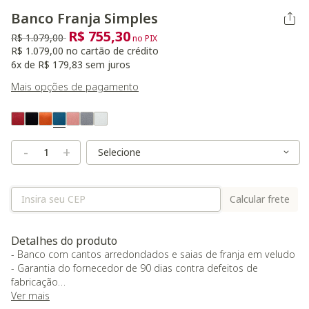
Banco Franja Simples
R$ 755,30
Preço reduzido de
para
R$ 1.079,00
no PIX
R$ 1.079,00 no cartão de crédito
6x de R$ 179,83 sem juros
Mais opções de pagamento
Variant Real Color
Selected
Variant Size
Variant Size
-
+
Calcular frete
Detalhes do produto
- Banco com cantos arredondados e saias de franja em veludo
- Garantia do fornecedor de 90 dias contra defeitos de
fabricação
Ver mais