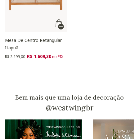
Mesa De Centro Retangular
Itapuã
Preço reduzido de
para
R$ 1.609,30
R$ 2.299,00
no PIX
Bem mais que uma loja de decoração
@westwingbr