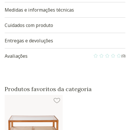
Baixe aqui a Modelagem 3D do produto
Medidas e informações técnicas
Cuidados com produto
Entregas e devoluções
Avaliações
(0)
0 out of 5 Custo
Produtos favoritos da categoria