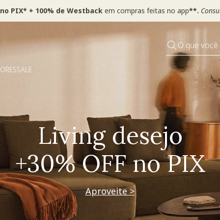
 no PIX* + 100% de Westback
em compras feitas no app
**.
Consul
O que você
DORES
SALE
Pequenos rituais
Grandes mudanças
Decorar