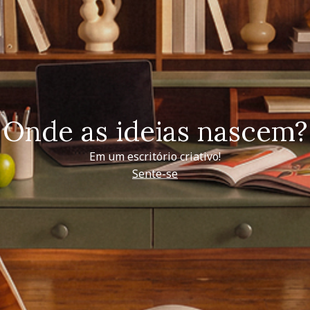
Onde as ideias nascem?
Em um escritório criativo!
Sente-se