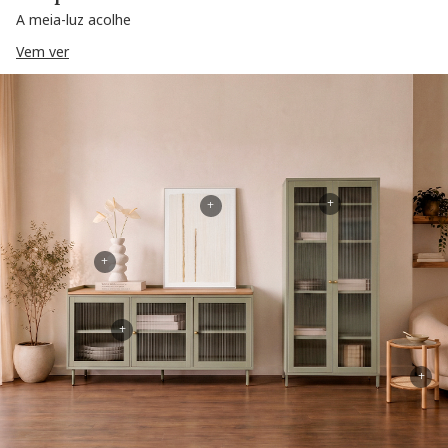
A meia-luz acolhe
Vem ver
+
+
+
+
+