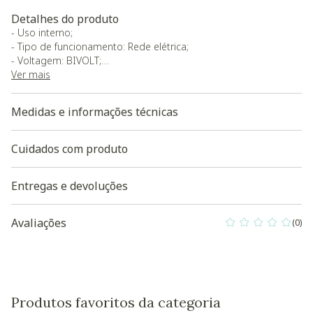
Detalhes do produto
- Uso interno;
- Tipo de funcionamento: Rede elétrica;
- Voltagem: BIVOLT;
- Quantidade de soquetes: 1;
Ver mais
- Tipo de soquete:GU10 | MR11;
- Não possui dimmer;
Medidas e informações técnicas
- Tipo de Conexão com Fonte de Energia: Ponto de luz;
- Possui armação;
- O produto será entregue montado.
Cuidados com produto
Baixe aqui a modelagem 3D do produto
Entregas e devoluções
Avaliações
(0)
0 out of 5 Custo
Produtos favoritos da categoria