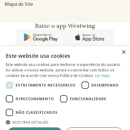
Mapa do Site
Baixe o app Westwing
×
Este website usa cookies
Este website usa cookies para melhorar a experiência do usuário.
Ao utilizar o nosso website, estará a concordar com todos os
@westwingbr
cookies de acordo com nossa Política de Cookies.
Ler mais
ESTRITAMENTE NECESSÁRIOS
DESEMPENHO
Somos uma empresa certificada
DIRECIONAMENTO
FUNCIONALIDADE
© 2025 Westwing Comércio Varejista S.A WESTWING
COMÉRCIO VAREJISTA S.A CNPJ: 14.776.142/0001-50 Endereço:
Av. Queiroz Filho, 1700 - Torre A 5° andar - Vila Hamburguesa -
NÃO CLASSIFICADOS
São Paulo
MOSTRAR DETALHES
Adicionar à sacola