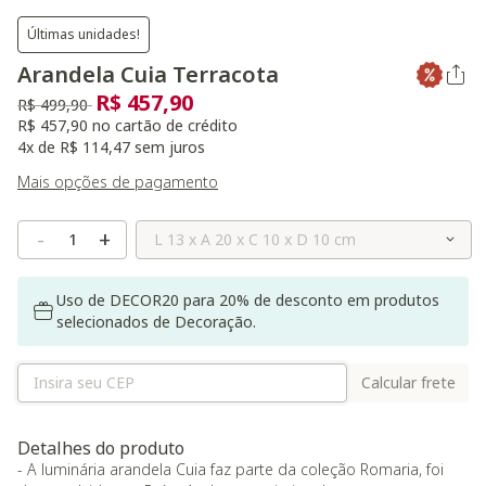
Últimas unidades!
Arandela Cuia Terracota
R$ 457,90
Preço reduzido de
para
R$ 499,90
R$ 457,90 no cartão de crédito
4x de R$ 114,47 sem juros
Mais opções de pagamento
Selecione o Tamanho
-
+
Uso de DECOR20 para 20% de desconto em produtos
selecionados de Decoração.
Calcular frete
Detalhes do produto
- A luminária arandela Cuia faz parte da coleção Romaria, foi