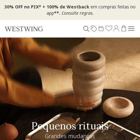
30% OFF no PIX* + 100% de Westback
em compras feitas no
app
**.
Consulte regras.
Pequenos rituais
Grandes mudanças