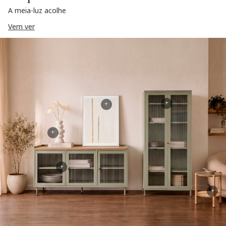
A meia-luz acolhe
Vem ver
+
+
+
+
+