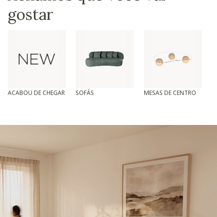
gostar
ACABOU DE CHEGAR
SOFÁS
MESAS DE CENTRO
T