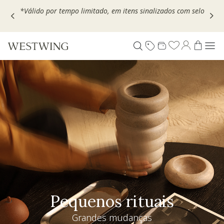
Escolha seu VOUCHER e ganhe até 30% OFF*: use
MOVEL30,
TEXTIL30 OU DECOR20
Pequenos rituais
Grandes mudanças