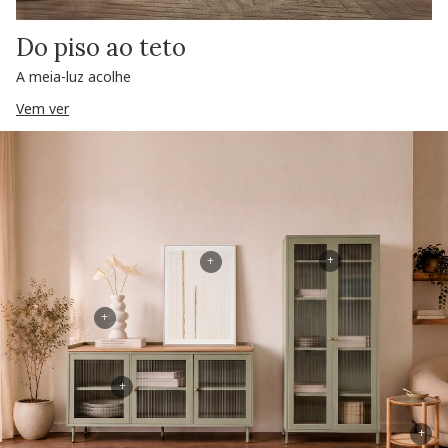
Do piso ao teto
A meia-luz acolhe
Vem ver
+
+
+
+
+