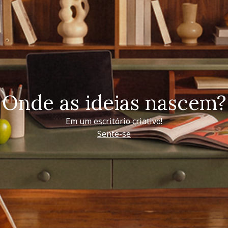
Onde as ideias nascem?
Em um escritório criativo!
Sente-se