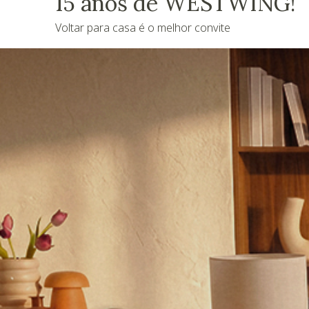
15 anos de WESTWING!
Voltar para casa é o melhor convite