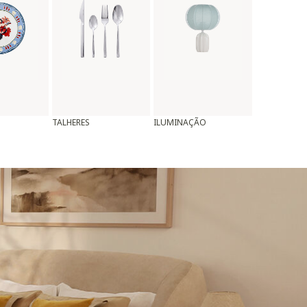
TALHERES
ILUMINAÇÃO
ALMOFADAS