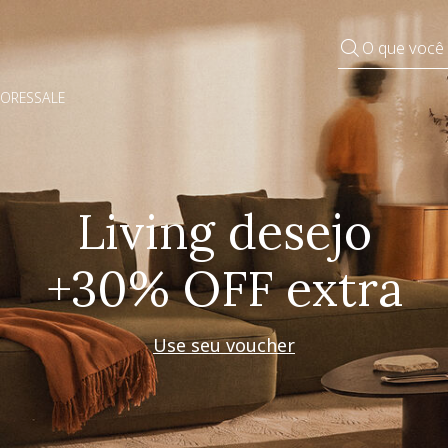
O que você
DORES
SALE
Pequenos rituais
Grandes mudanças
Decorar