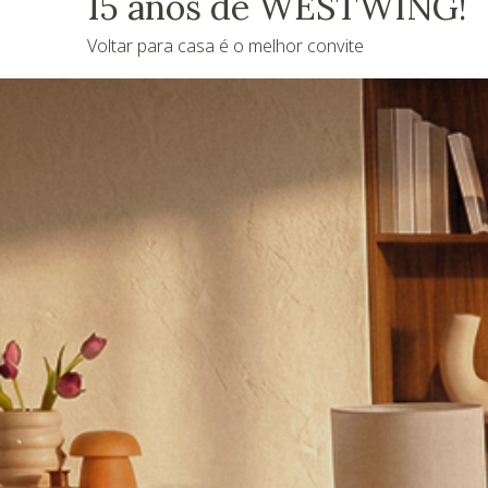
15 anos de WESTWING!
Voltar para casa é o melhor convite