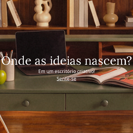
Onde as ideias nascem?
Em um escritório criativo!
Sente-se