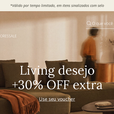
 seu VOUCHER e ganhe até 30% OFF*: use
MOVEL30, TEXTIL30 OU
O que você
DORES
SALE
Pequenos rituais
Grandes mudanças
Decorar