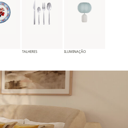
TALHERES
ILUMINAÇÃO
ALMOFADAS