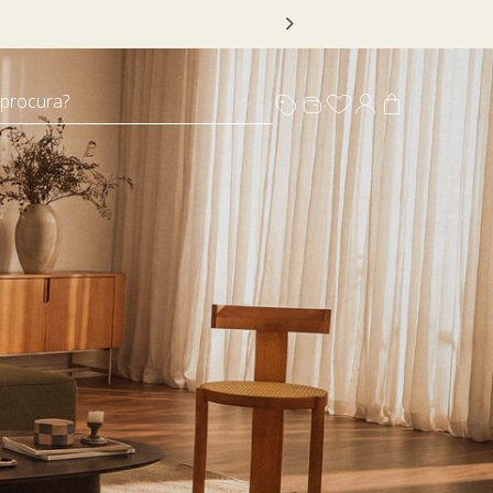
 DECOR20
 procura?