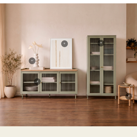
+
+
+
+
+