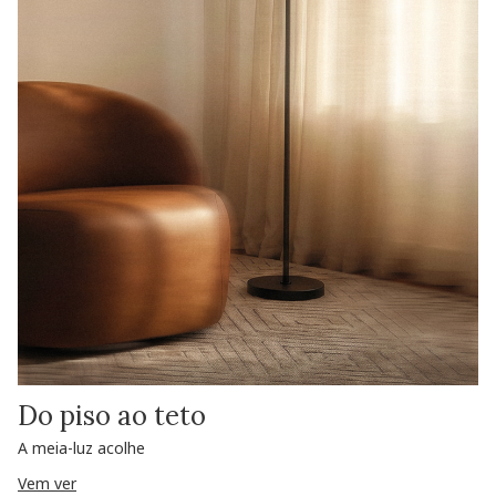
Do piso ao teto
A meia-luz acolhe
Vem ver