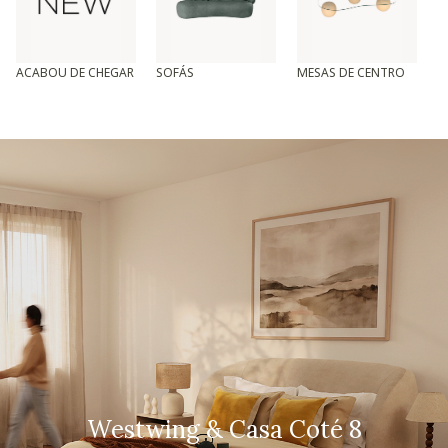
ACABOU DE CHEGAR
SOFÁS
MESAS DE CENTRO
T
Westwing & Casa Coté 8