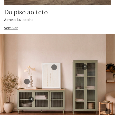
Do piso ao teto
A meia-luz acolhe
Vem ver
+
+
+
+
+