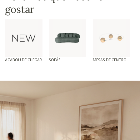
gostar
ACABOU DE CHEGAR
SOFÁS
MESAS DE CENTRO
T