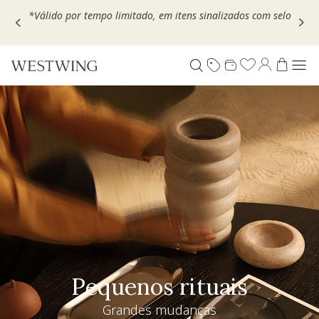
Escolha seu VOUCHER e ganhe até 30% OFF*: use
MOVEL30,
TEXTIL30 OU DECOR20
Pequenos rituais
Grandes mudanças