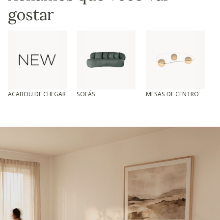
gostar
ACABOU DE CHEGAR
SOFÁS
MESAS DE CENTRO
T