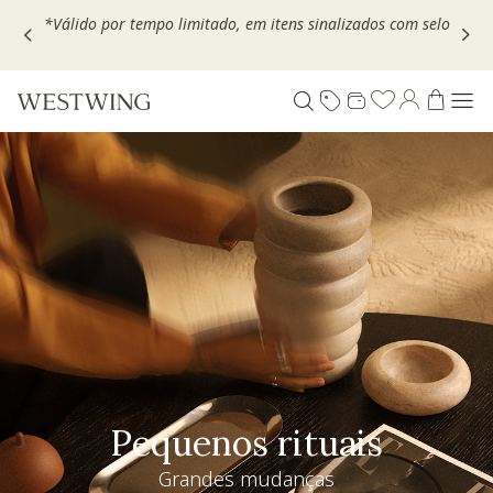
Escolha seu VOUCHER e ganhe até 30% OFF*: use
MOVEL30,
TEXTIL30 OU DECOR20
Pequenos rituais
Grandes mudanças