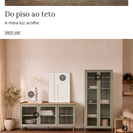
Do piso ao teto
A meia-luz acolhe
Vem ver
+
+
+
+
+