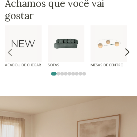
Achamos que você vai
gostar
ACABOU DE CHEGAR
SOFÁS
MESAS DE CENTRO
T