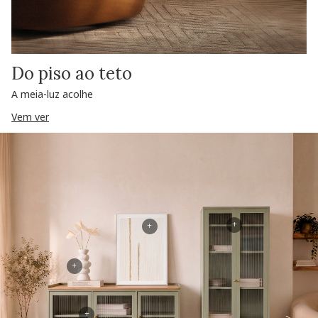
Do piso ao teto
A meia-luz acolhe
Vem ver
+
+
+
+