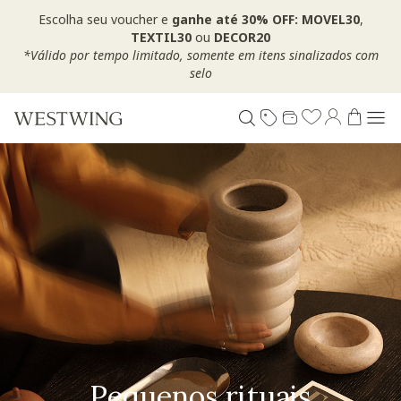
Escolha seu voucher e
ganhe até 30% OFF: MOVEL30
,
TEXTIL30
ou
DECOR20
*Válido por tempo limitado, somente em itens sinalizados com
selo
Pequenos rituais