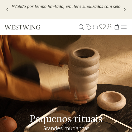
Escolha seu VOUCHER e ganhe até 30% OFF*: use
MOVEL30,
TEXTIL30 OU DECOR20
Pequenos rituais
Grandes mudanças