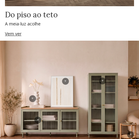
Do piso ao teto
A meia-luz acolhe
Vem ver
+
+
+
+
+