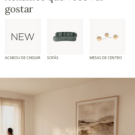
gostar
ACABOU DE CHEGAR
SOFÁS
MESAS DE CENTRO
T