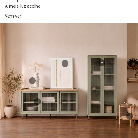
A meia-luz acolhe
Vem ver
+
+
+
+
+