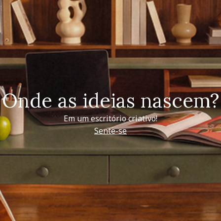
Onde as ideias nascem?
Em um escritório criativo!
Sente-se