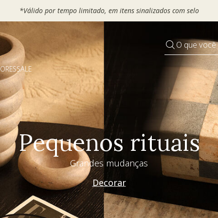
*Válido por tempo limitado, em itens sinalizados com selo
O que você
DORES
SALE
Pequenos rituais
Grandes mudanças
Decorar