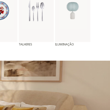
TALHERES
ILUMINAÇÃO
ALMOFADAS