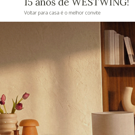
15 anos de WESTWING!
Voltar para casa é o melhor convite