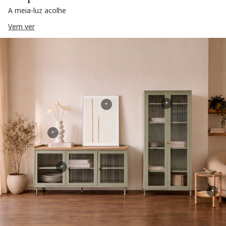
A meia-luz acolhe
Vem ver
+
+
+
+
+