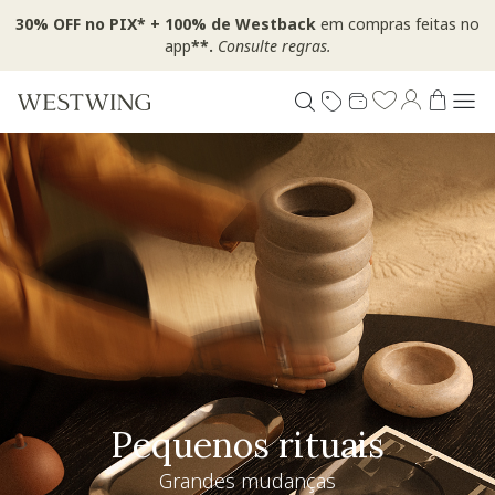
30% OFF no PIX* + 100% de Westback
em compras feitas no
app
**.
Consulte regras.
Pequenos rituais
Grandes mudanças