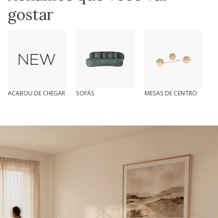
gostar
ACABOU DE CHEGAR
SOFÁS
MESAS DE CENTRO
T