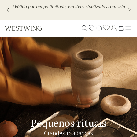
Escolha seu VOUCHER e ganhe até 30% OFF*: use
MOVEL30,
TEXTIL30 OU DECOR20
Pequenos rituais
Grandes mudanças