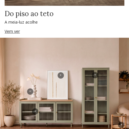
Do piso ao teto
A meia-luz acolhe
Vem ver
+
+
+
+
+