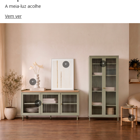
A meia-luz acolhe
Vem ver
+
+
+
+
+