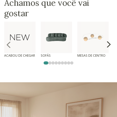
Achamos que você vai
gostar
ACABOU DE CHEGAR
SOFÁS
MESAS DE CENTRO
T