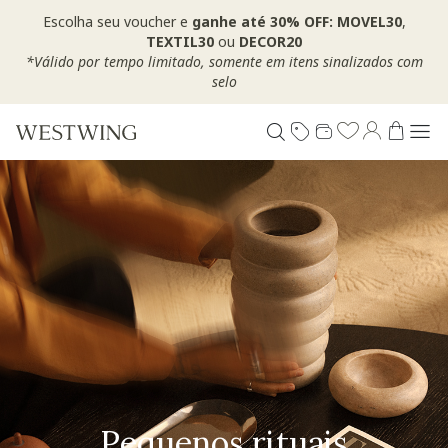
Escolha seu voucher e
ganhe até 30% OFF: MOVEL30
,
TEXTIL30
ou
DECOR20
*Válido por tempo limitado, somente em itens sinalizados com
selo
Pequenos rituais