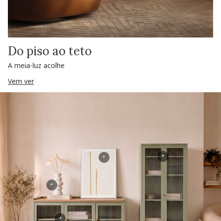
Do piso ao teto
A meia-luz acolhe
Vem ver
+
+
+
+