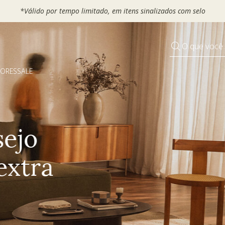
 seu VOUCHER e ganhe até 30% OFF*: use
MOVEL30, TEXTIL30 OU
O que você
DORES
SALE
Pequenos rituais
Grandes mudanças
Decorar