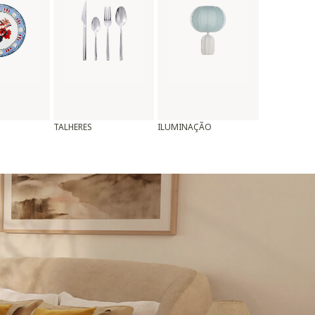
TALHERES
ILUMINAÇÃO
ALMOFADAS