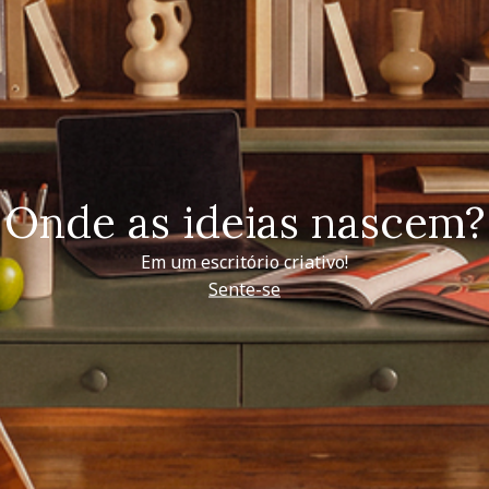
Onde as ideias nascem?
Em um escritório criativo!
Sente-se