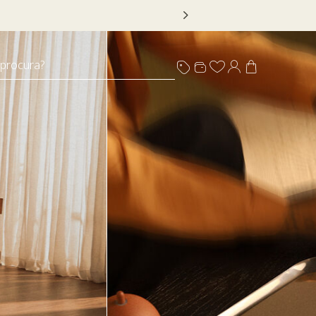
 DECOR20
 procura?