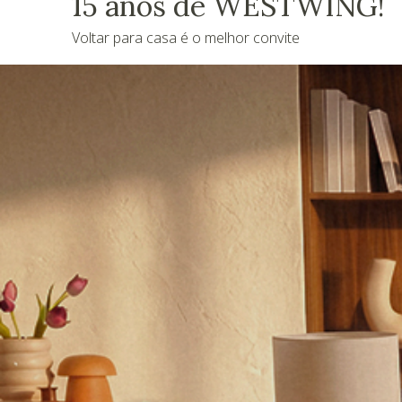
15 anos de WESTWING!
Voltar para casa é o melhor convite