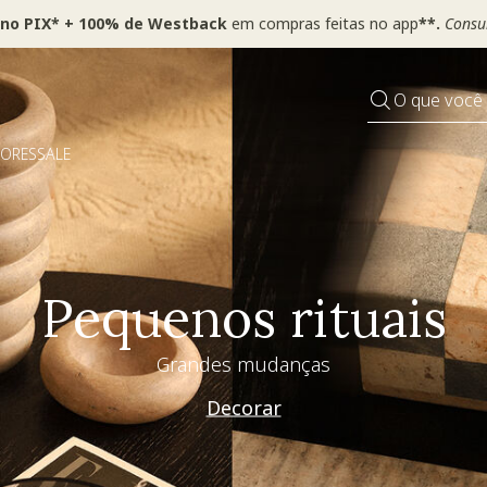
 no PIX* + 100% de Westback
em compras feitas no app
**.
Consul
O que você
DORES
SALE
Especial Dia dos Pai
Westwing + @_nathaliacandelaria
Vem ver