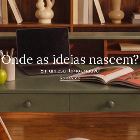
Onde as ideias nascem?
Em um escritório criativo!
Sente-se