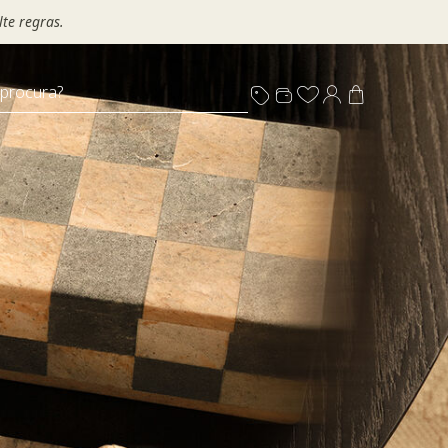
te regras.
 procura?
s