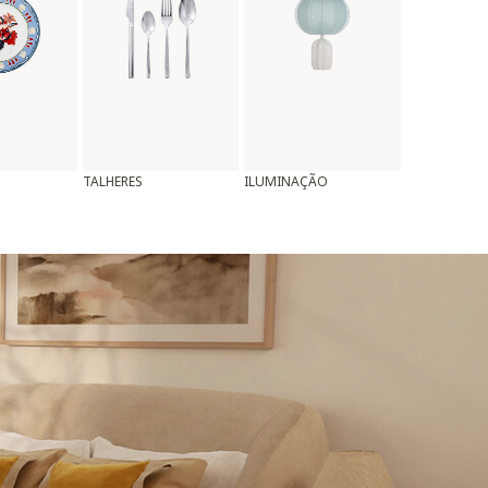
TALHERES
ILUMINAÇÃO
ALMOFADAS