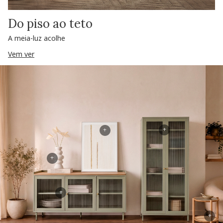
Do piso ao teto
A meia-luz acolhe
Vem ver
+
+
+
+
+