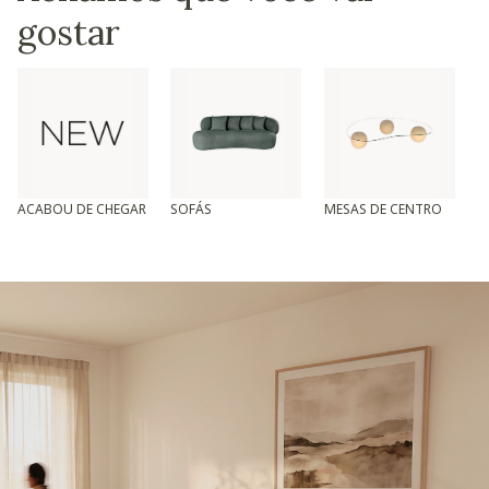
gostar
ACABOU DE CHEGAR
SOFÁS
MESAS DE CENTRO
T