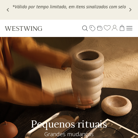
Escolha seu VOUCHER e ganhe até 30% OFF*: use
MOVEL30,
TEXTIL30 OU DECOR20
Pequenos rituais
Grandes mudanças