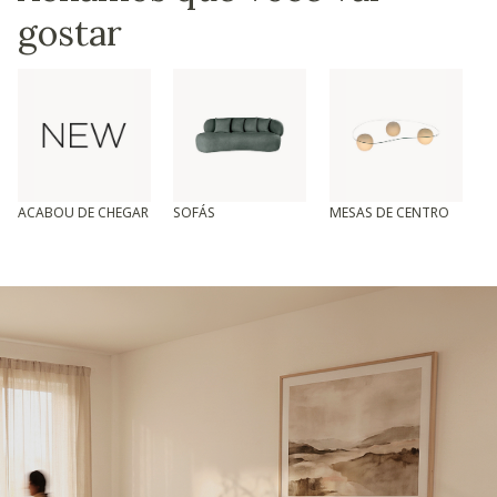
gostar
ACABOU DE CHEGAR
SOFÁS
MESAS DE CENTRO
T