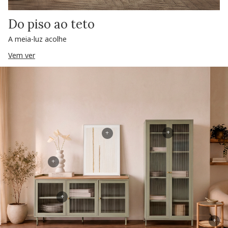
Do piso ao teto
A meia-luz acolhe
Vem ver
+
+
+
+
+