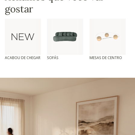
gostar
ACABOU DE CHEGAR
SOFÁS
MESAS DE CENTRO
T