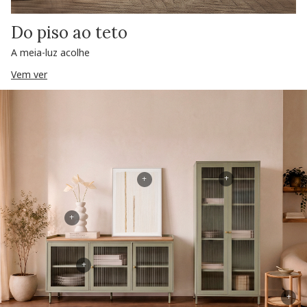
Do piso ao teto
A meia-luz acolhe
Vem ver
+
+
+
+
+