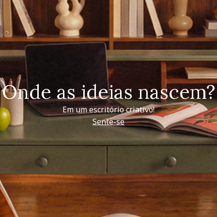
Onde as ideias nascem?
Em um escritório criativo!
Sente-se