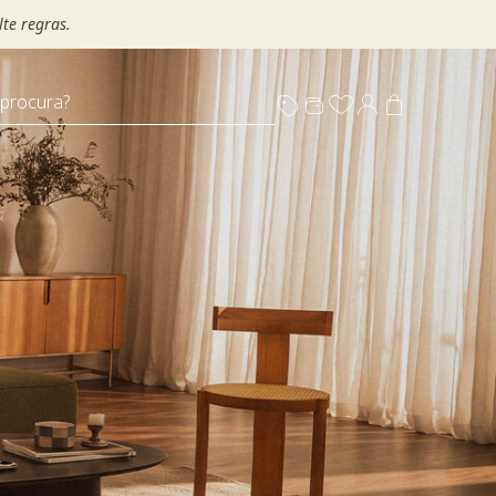
te regras.
 procura?