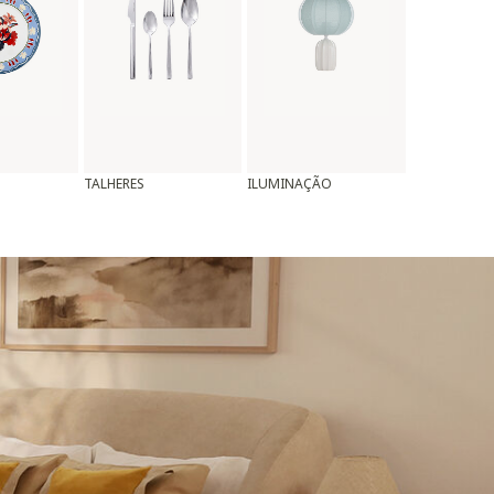
TALHERES
ILUMINAÇÃO
ALMOFADAS