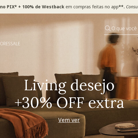
 no PIX* + 100% de Westback
em compras feitas no app
**.
Consul
O que você
DORES
SALE
Pequenos rituais
Grandes mudanças
Decorar