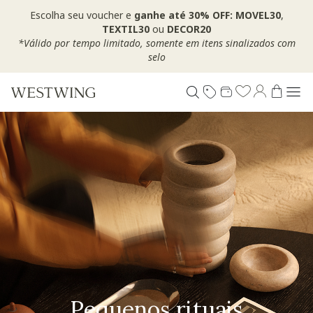
Escolha seu voucher e
ganhe até 30% OFF: MOVEL30
,
TEXTIL30
ou
DECOR20
*Válido por tempo limitado, somente em itens sinalizados com
selo
Pequenos rituais