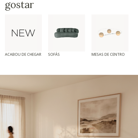
gostar
ACABOU DE CHEGAR
SOFÁS
MESAS DE CENTRO
T