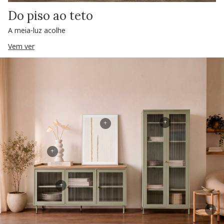
Do piso ao teto
A meia-luz acolhe
Vem ver
+
+
+
+
+