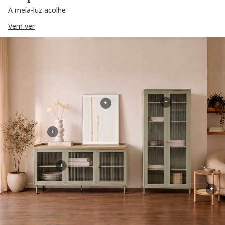
A meia-luz acolhe
Vem ver
+
+
+
+
+