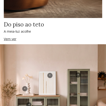
Do piso ao teto
A meia-luz acolhe
Vem ver
+
+
+
+