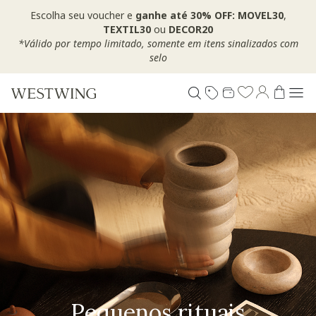
Escolha seu voucher e
ganhe até 30% OFF: MOVEL30
,
TEXTIL30
ou
DECOR20
*Válido por tempo limitado, somente em itens sinalizados com
selo
Pequenos rituais