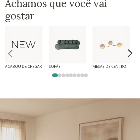
Achamos que você vai
gostar
ACABOU DE CHEGAR
SOFÁS
MESAS DE CENTRO
T