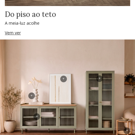
Do piso ao teto
A meia-luz acolhe
Vem ver
+
+
+
+
+