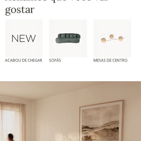
gostar
ACABOU DE CHEGAR
SOFÁS
MESAS DE CENTRO
T