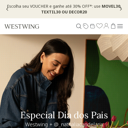
izados com selo
Escolha seu VOUCHER e ganhe até 30% OFF*: 
TEXTIL30 OU DECOR20
Living desejo
+30% OFF extra