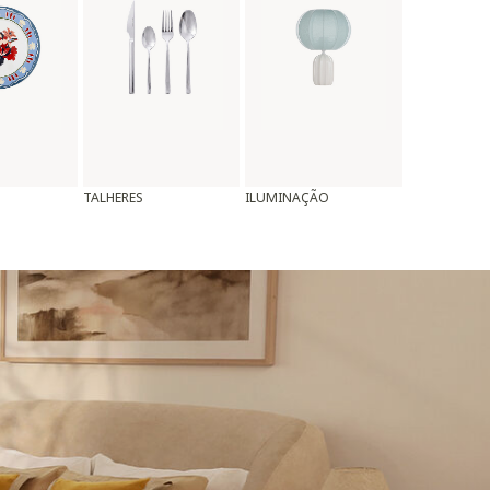
TALHERES
ILUMINAÇÃO
ALMOFADAS