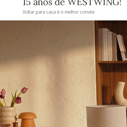
15 anos de WESTWING!
Voltar para casa é o melhor convite