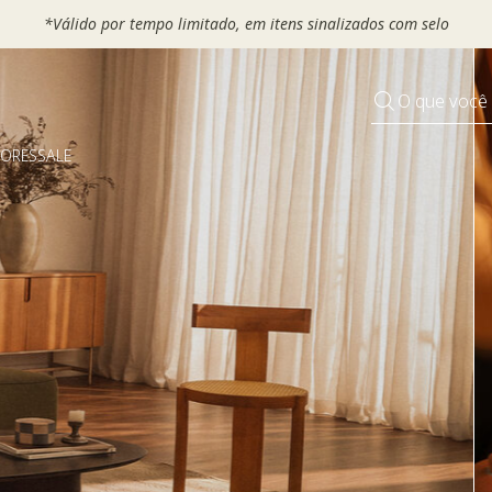
 seu VOUCHER e ganhe até 30% OFF*: use
MOVEL30, TEXTIL30 OU
O que você
DORES
SALE
Pequenos rituais
Grandes mudanças
Decorar