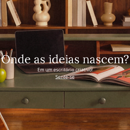
Onde as ideias nascem?
Em um escritório criativo!
Sente-se