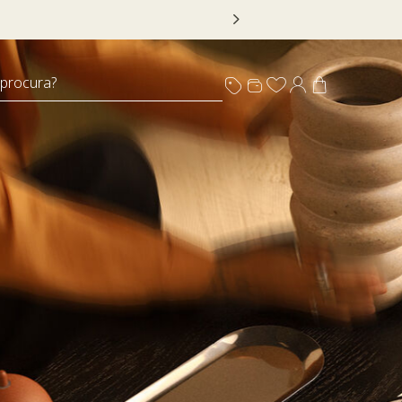
 DECOR20
 procura?