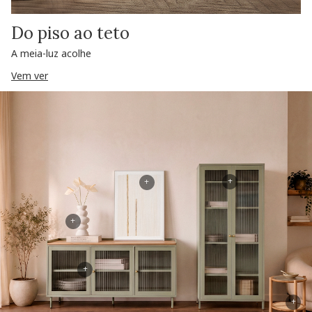
Do piso ao teto
A meia-luz acolhe
Vem ver
+
+
+
+
+