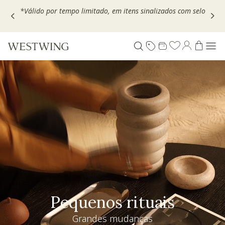
Escolha seu VOUCHER e ganhe até 30% OFF*: use
MOVEL30,
TEXTIL30 OU DECOR20
Pequenos rituais
Grandes mudanças