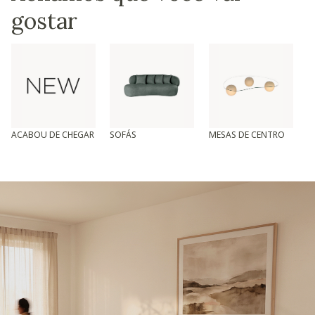
gostar
ACABOU DE CHEGAR
SOFÁS
MESAS DE CENTRO
T