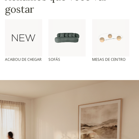
gostar
ACABOU DE CHEGAR
SOFÁS
MESAS DE CENTRO
T