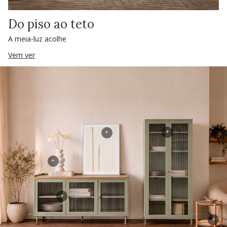
Do piso ao teto
A meia-luz acolhe
Vem ver
+
+
+
+
+