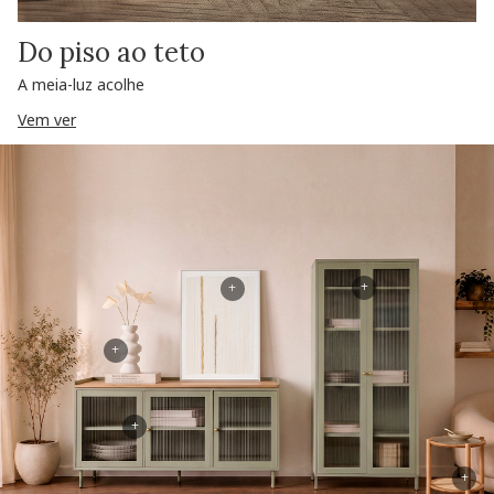
Do piso ao teto
A meia-luz acolhe
Vem ver
+
+
+
+
+