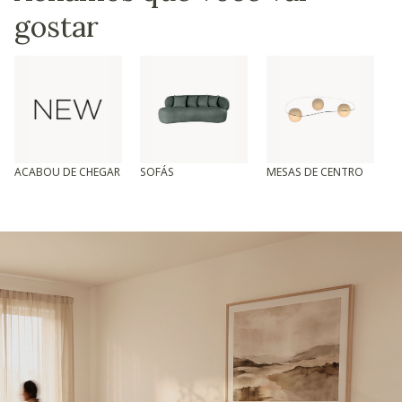
gostar
ACABOU DE CHEGAR
SOFÁS
MESAS DE CENTRO
T