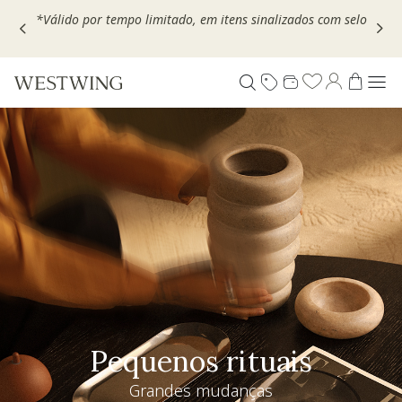
Escolha seu VOUCHER e ganhe até 30% OFF*: use
MOVEL30,
TEXTIL30 OU DECOR20
Pequenos rituais
Grandes mudanças