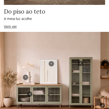
Do piso ao teto
A meia-luz acolhe
Vem ver
+
+
+
+
+