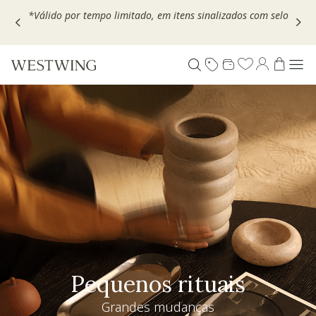
Escolha seu VOUCHER e ganhe até 30% OFF*: use
MOVEL30,
TEXTIL30 OU DECOR20
Pequenos rituais
Grandes mudanças