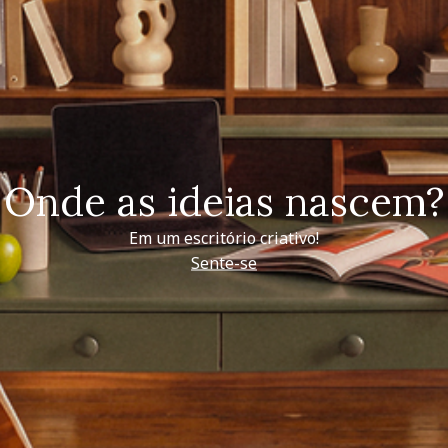
Onde as ideias nascem?
Em um escritório criativo!
Sente-se