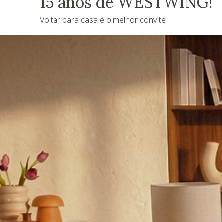
15 anos de WESTWING!
Voltar para casa é o melhor convite