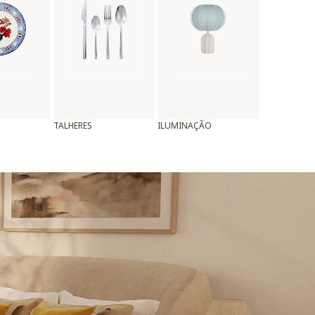
TALHERES
ILUMINAÇÃO
ALMOFADAS