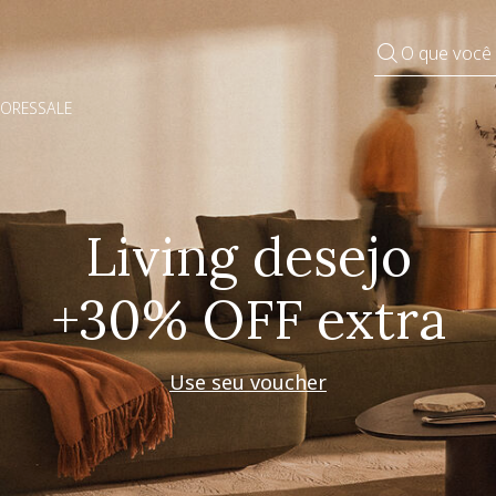
O que você
DORES
SALE
Pequenos rituais
Grandes mudanças
Decorar